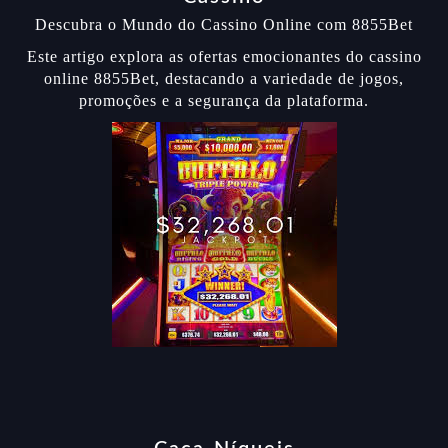
Descubra o Mundo do Cassino Online com 8855Bet
Este artigo explora as ofertas emocionantes do cassino
online 8855Bet, destacando a variedade de jogos,
promoções e a segurança da plataforma.