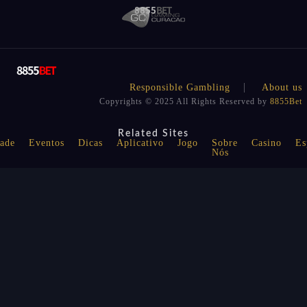
Responsible Gambling
About us
Copyrights © 2025 All Rights Reserved by
8855Bet
Related Sites
ade
Eventos
Dicas
Aplicativo
Jogo
Sobre
Casino
Es
Nós