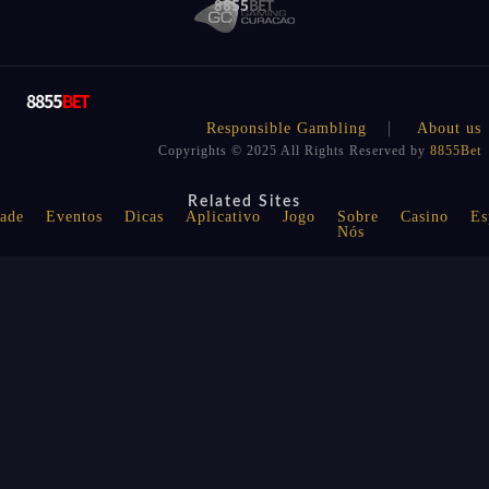
Responsible Gambling
About us
Copyrights © 2025 All Rights Reserved by
8855Bet
Related Sites
ade
Eventos
Dicas
Aplicativo
Jogo
Sobre
Casino
Es
Nós