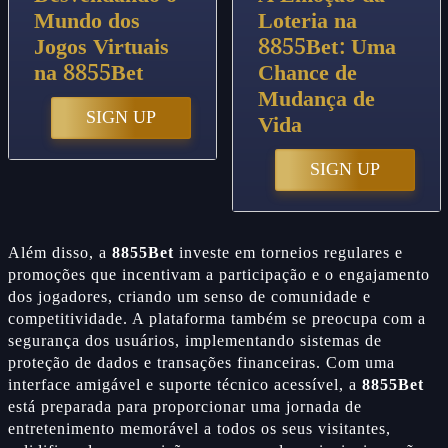
Mundo dos
Loteria na
Jogos Virtuais
8855Bet: Uma
na 8855Bet
Chance de
Mudança de
SIGN UP
Vida
SIGN UP
Além disso, a
8855Bet
investe em torneios regulares e
promoções que incentivam a participação e o engajamento
dos jogadores, criando um senso de comunidade e
competitividade. A plataforma também se preocupa com a
segurança dos usuários, implementando sistemas de
proteção de dados e transações financeiras. Com uma
interface amigável e suporte técnico acessível, a
8855Bet
está preparada para proporcionar uma jornada de
entretenimento memorável a todos os seus visitantes,