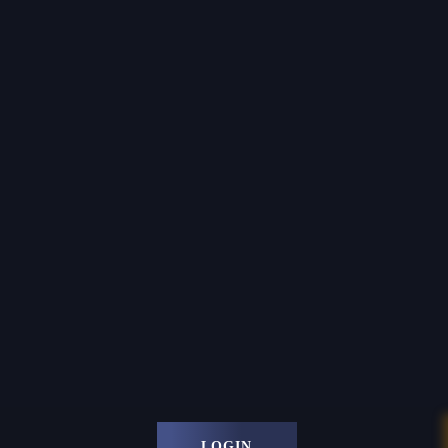
LOGIN