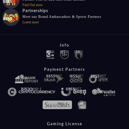
Find Out more
Partnerships
Meet our Brand Ambassadors & Sports Partners
Learnt more
Info
Payment Partners
Gaming License