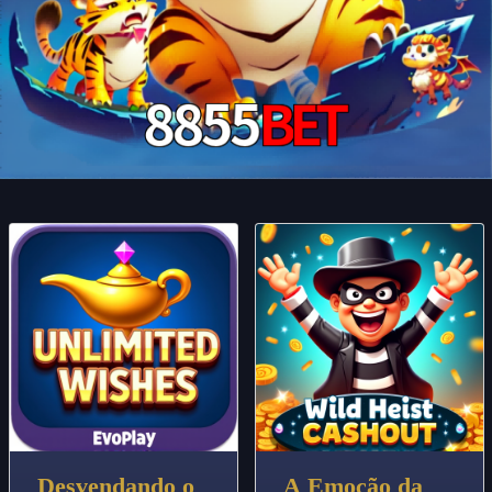
Desvendando o
A Emoção da