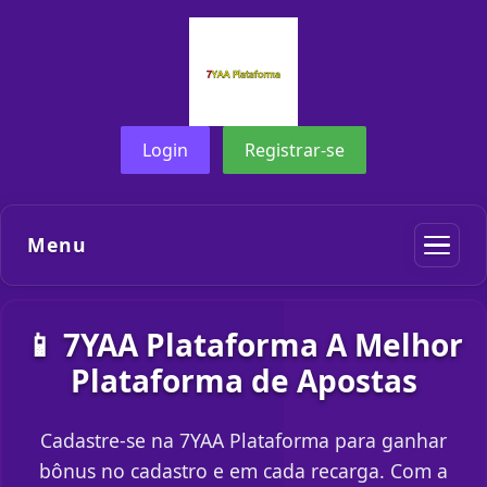
Login
Registrar-se
Menu
📱 7YAA Plataforma A Melhor
Plataforma de Apostas
Cadastre-se na 7YAA Plataforma para ganhar
bônus no cadastro e em cada recarga. Com a