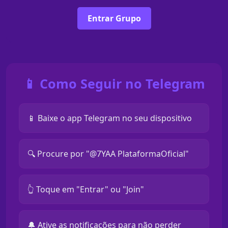
Entrar Grupo
📱 Como Seguir no Telegram
📱 Baixe o app Telegram no seu dispositivo
🔍 Procure por "@7YAA PlataformaOficial"
👆 Toque em "Entrar" ou "Join"
🔔 Ative as notificações para não perder