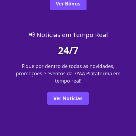
Ver Bônus
📢 Notícias em Tempo Real
24/7
Fique por dentro de todas as novidades,
promoções e eventos da 7YAA Plataforma em
tempo real!
Ver Notícias