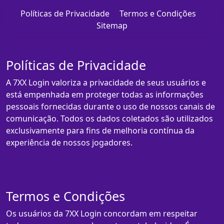
Políticas de Privacidade
Termos e Condições
Sitemap
Políticas de Privacidade
A 7XX Login valoriza a privacidade de seus usuários e
está empenhada em proteger todas as informações
pessoais fornecidas durante o uso de nossos canais de
comunicação. Todos os dados coletados são utilizados
exclusivamente para fins de melhoria contínua da
experiência de nossos jogadores.
Termos e Condições
Os usuários da 7XX Login concordam em respeitar