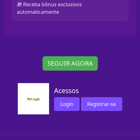
🎁 Receba bônus exclusivos
automaticamente
SEGUIR AGORA
Acessos
Login
Registrar-se