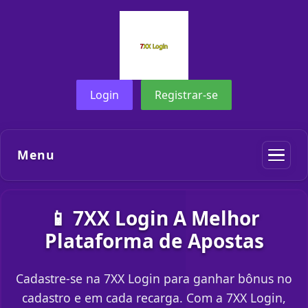
Login
Registrar-se
Menu
📱 7XX Login A Melhor
Plataforma de Apostas
Cadastre-se na 7XX Login para ganhar bônus no
cadastro e em cada recarga. Com a 7XX Login,