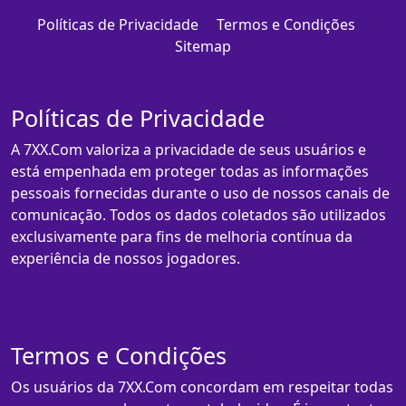
Políticas de Privacidade
Termos e Condições
Sitemap
Políticas de Privacidade
A 7XX.Com valoriza a privacidade de seus usuários e
está empenhada em proteger todas as informações
pessoais fornecidas durante o uso de nossos canais de
comunicação. Todos os dados coletados são utilizados
exclusivamente para fins de melhoria contínua da
experiência de nossos jogadores.
Termos e Condições
Os usuários da 7XX.Com concordam em respeitar todas