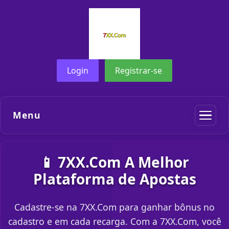
Login
Registrar-se
Menu
📱 7XX.Com A Melhor
Plataforma de Apostas
Cadastre-se na 7XX.Com para ganhar bônus no
cadastro e em cada recarga. Com a 7XX.Com, você