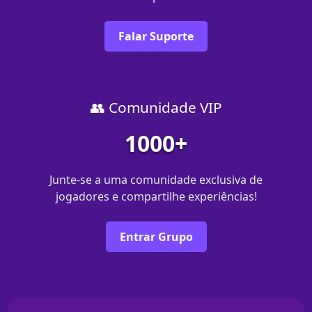
Falar Suporte
👥 Comunidade VIP
1000+
Junte-se a uma comunidade exclusiva de
jogadores e compartilhe experiências!
Entrar Grupo