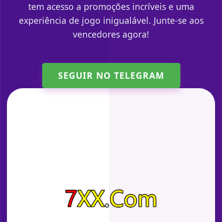
tem acesso a promoções incríveis e uma
experiência de jogo inigualável. Junte-se aos
vencedores agora!
SEGUIR NO TELEGRAM