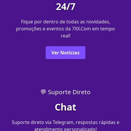
24/7
Fique por dentro de todas as novidades,
promoções e eventos da 7XX.Com em tempo
real!
Ver Notícias
💬 Suporte Direto
Chat
Suporte direto via Telegram, respostas rápidas e
atendimento personalizado!