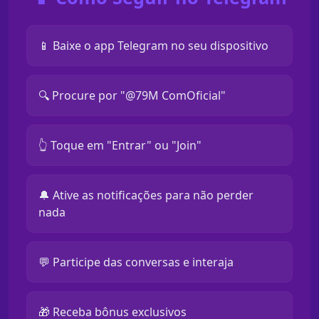
📱 Baixe o app Telegram no seu dispositivo
🔍 Procure por "@79M ComOficial"
👆 Toque em "Entrar" ou "Join"
🔔 Ative as notificações para não perder
nada
💬 Participe das conversas e interaja
🎁 Receba bônus exclusivos