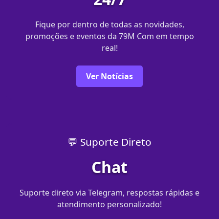
Fique por dentro de todas as novidades,
promoções e eventos da 79M Com em tempo
real!
Ver Notícias
💬 Suporte Direto
Chat
Suporte direto via Telegram, respostas rápidas e
atendimento personalizado!