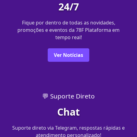
24/7
Fique por dentro de todas as novidades,
promoções e eventos da 78F Plataforma em
tempo real!
Ver Notícias
💬 Suporte Direto
Chat
Suporte direto via Telegram, respostas rápidas e
atendimento personalizado!