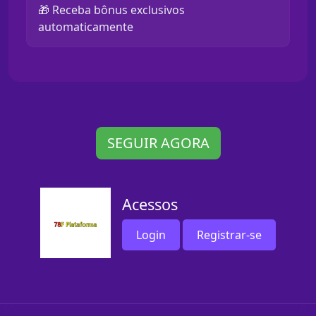
🎁 Receba bônus exclusivos
automaticamente
SEGUIR AGORA
Acessos
Login
Registrar-se