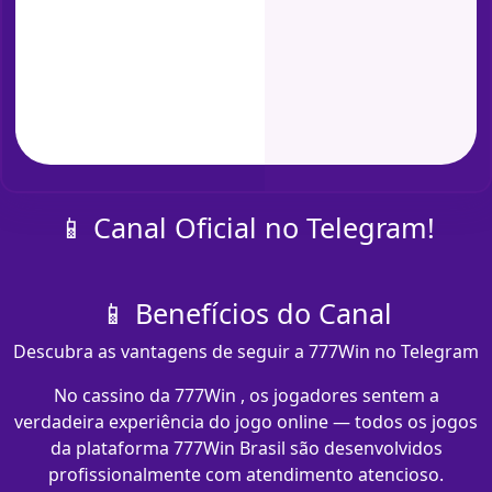
📱 Canal Oficial no Telegram!
📱 Benefícios do Canal
Descubra as vantagens de seguir a 777Win no Telegram
No cassino da 777Win , os jogadores sentem a
verdadeira experiência do jogo online — todos os jogos
da plataforma 777Win Brasil são desenvolvidos
profissionalmente com atendimento atencioso.