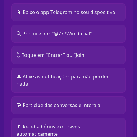
📱 Baixe o app Telegram no seu dispositivo
🔍 Procure por "@777WinOficial"
👆 Toque em "Entrar" ou "Join"
🔔 Ative as notificações para não perder
nada
💬 Participe das conversas e interaja
🎁 Receba bônus exclusivos
automaticamente