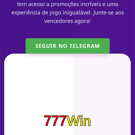
tem acesso a promoções incríveis e uma
experiência de jogo inigualável. Junte-se aos
vencedores agora!
SEGUIR NO TELEGRAM