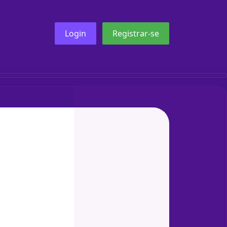
Login
Registrar-se