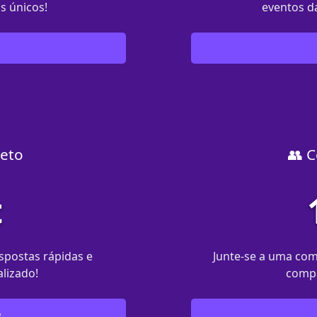
s únicos!
eventos d
reto
👥 
t
espostas rápidas e
Junte-se a uma com
lizado!
compa
e