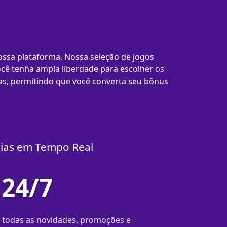
ssa plataforma. Nossa seleção de jogos
você tenha ampla liberdade para escolher os
tas, permitindo que você converta seu bônus
cias em Tempo Real
24/7
e todas as novidades, promoções e