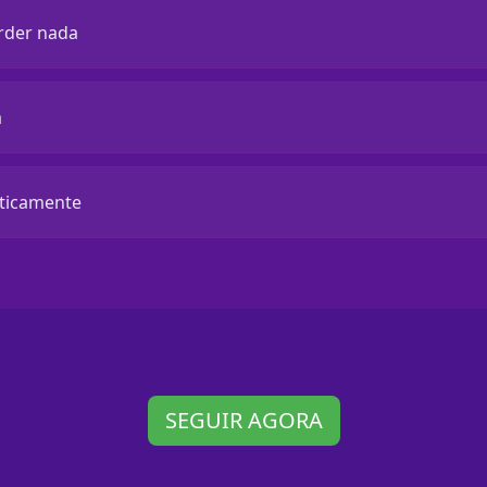
erder nada
a
aticamente
SEGUIR AGORA