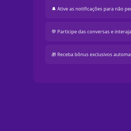
🔔 Ative as notificações para não p
💬 Participe das conversas e interaj
🎁 Receba bônus exclusivos autom