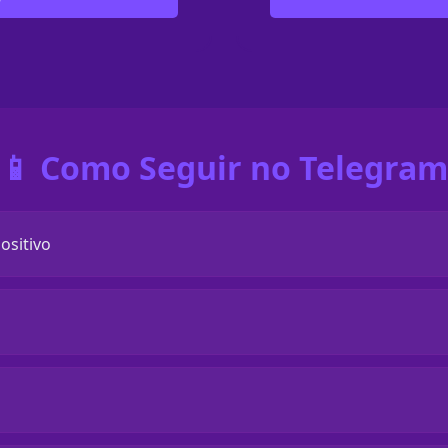
📱 Como Seguir no Telegram
ositivo