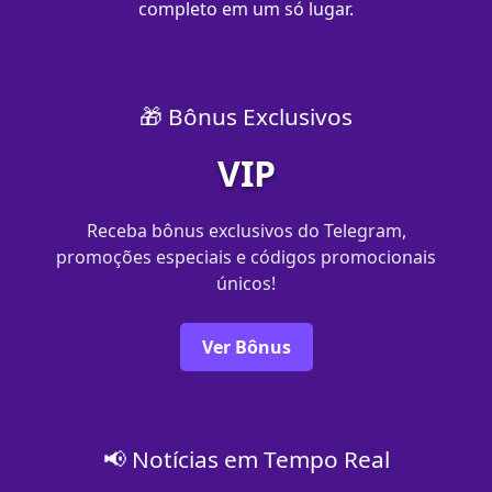
completo em um só lugar.
🎁 Bônus Exclusivos
VIP
Receba bônus exclusivos do Telegram,
promoções especiais e códigos promocionais
únicos!
Ver Bônus
📢 Notícias em Tempo Real