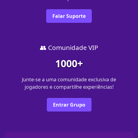
Falar Suporte
👥 Comunidade VIP
1000+
Junte-se a uma comunidade exclusiva de
jogadores e compartilhe experiências!
Entrar Grupo