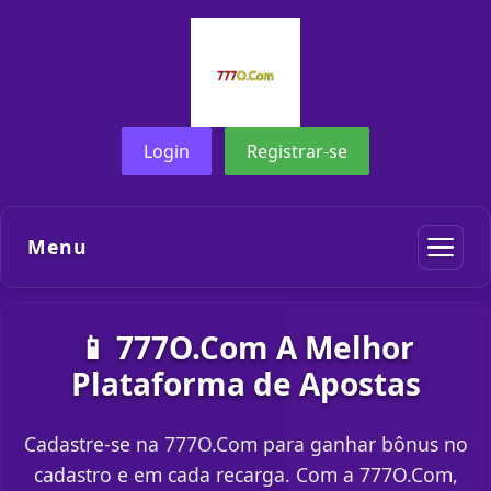
Login
Registrar-se
Menu
📱 777O.Com A Melhor
Plataforma de Apostas
Cadastre-se na 777O.Com para ganhar bônus no
cadastro e em cada recarga. Com a 777O.Com,