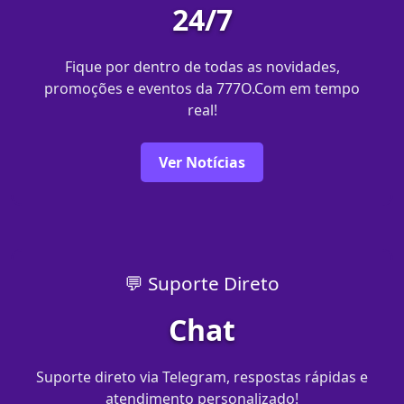
24/7
Fique por dentro de todas as novidades,
promoções e eventos da 777O.Com em tempo
real!
Ver Notícias
💬 Suporte Direto
Chat
Suporte direto via Telegram, respostas rápidas e
atendimento personalizado!