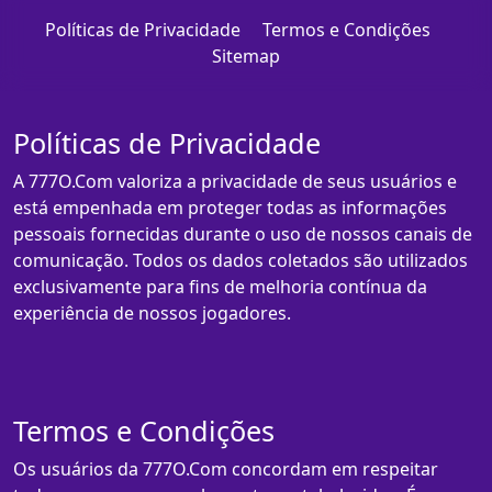
Políticas de Privacidade
Termos e Condições
Sitemap
Políticas de Privacidade
A 777O.Com valoriza a privacidade de seus usuários e
está empenhada em proteger todas as informações
pessoais fornecidas durante o uso de nossos canais de
comunicação. Todos os dados coletados são utilizados
exclusivamente para fins de melhoria contínua da
experiência de nossos jogadores.
Termos e Condições
Os usuários da 777O.Com concordam em respeitar