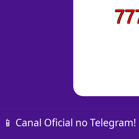
📱 Canal Oficial no Telegram!