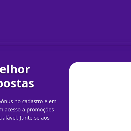
elhor
postas
bônus no cadastro e em
em acesso a promoções
ualável. Junte-se aos