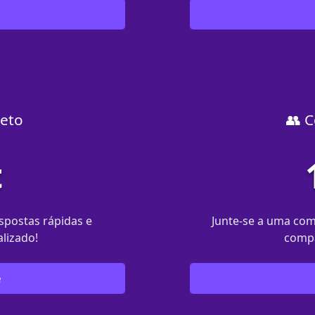
reto
👥 
t
espostas rápidas e
Junte-se a uma com
lizado!
compa
e