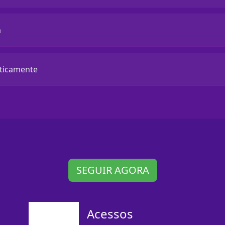
a
aticamente
SEGUIR AGORA
Acessos