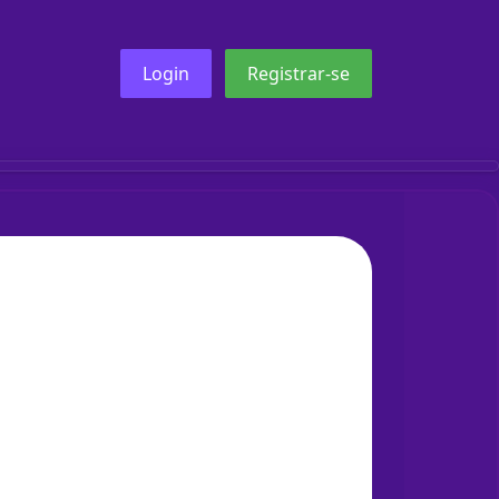
Login
Registrar-se