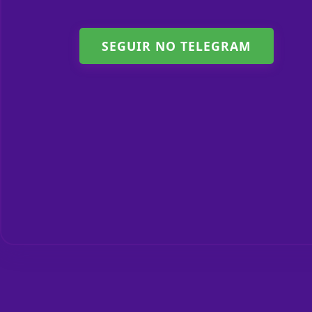
SEGUIR NO TELEGRAM