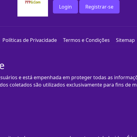
Login
Registrar-se
Políticas de Privacidade
Termos e Condições
Sitemap
de
 usuários e está empenhada em proteger todas as informaçõ
os coletados são utilizados exclusivamente para fins de m