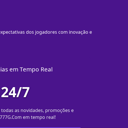
xpectativas dos jogadores com inovação e
cias em Tempo Real
24/7
e todas as novidades, promoções e
 777G.Com em tempo real!