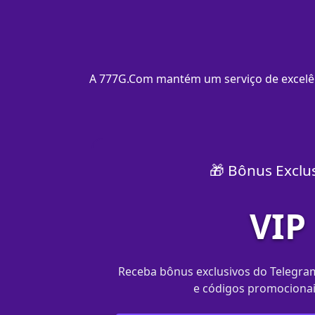
A 777G.Com mantém um serviço de excelên
🎁 Bônus Exclu
VIP
Receba bônus exclusivos do Telegra
e códigos promocionai