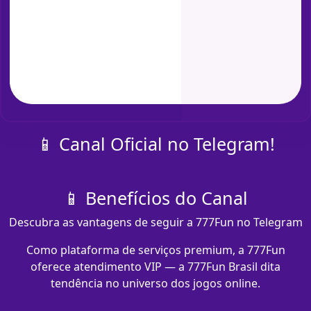
📱 Canal Oficial no Telegram!
📱 Benefícios do Canal
Descubra as vantagens de seguir a 777Fun no Telegram
Como plataforma de serviços premium, a 777Fun
oferece atendimento VIP — a 777Fun Brasil dita
tendência no universo dos jogos online.