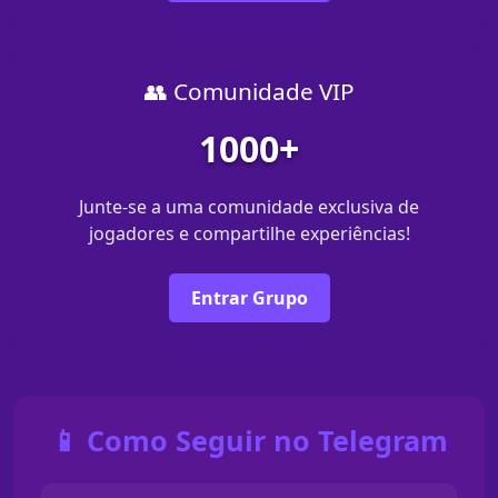
👥 Comunidade VIP
1000+
Junte-se a uma comunidade exclusiva de
jogadores e compartilhe experiências!
Entrar Grupo
📱 Como Seguir no Telegram