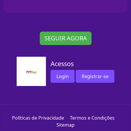
SEGUIR AGORA
Acessos
Login
Registrar-se
Políticas de Privacidade
Termos e Condições
Sitemap