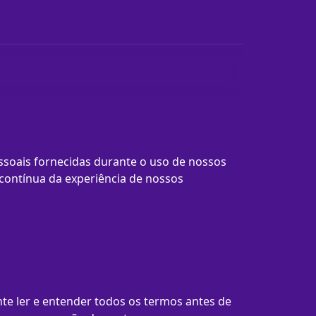
ssoais fornecidas durante o uso de nossos
 contínua da experiência de nossos
te ler e entender todos os termos antes de