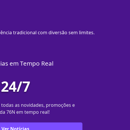
ência tradicional com diversão sem limites.
cias em Tempo Real
24/7
e todas as novidades, promoções e
 da 76N em tempo real!
Ver Notícias