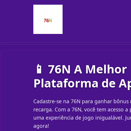
📱 76N A Melhor
Plataforma de A
Cadastre-se na 76N para ganhar bônus 
recarga. Com a 76N, você tem acesso a 
uma experiência de jogo inigualável. J
agora!