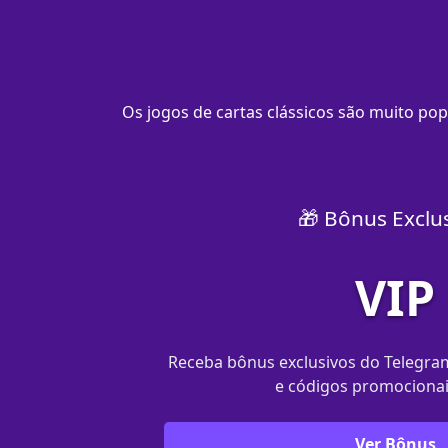
Os jogos de cartas clássicos são muito pop
🎁 Bônus Exclu
VIP
Receba bônus exclusivos do Telegra
e códigos promocionai
Ver Bônus