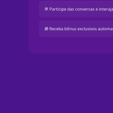
💬 Participe das conversas e interaj
🎁 Receba bônus exclusivos autom