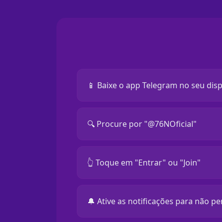
📱 Baixe o app Telegram no seu disp
🔍 Procure por "@76NOficial"
👆 Toque em "Entrar" ou "Join"
🔔 Ative as notificações para não p