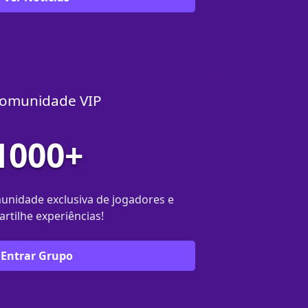
Comunidade VIP
1000+
unidade exclusiva de jogadores e
rtilhe experiências!
Entrar Grupo