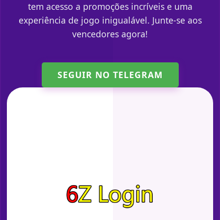
tem acesso a promoções incríveis e uma
experiência de jogo inigualável. Junte-se aos
vencedores agora!
SEGUIR NO TELEGRAM