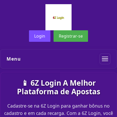
Login
Registrar-se
Menu
📱 6Z Login A Melhor
Plataforma de Apostas
Cadastre-se na 6Z Login para ganhar bônus no
cadastro e em cada recarga. Com a 6Z Login, você