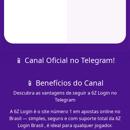
📱 Canal Oficial no Telegram!
📱 Benefícios do Canal
Descubra as vantagens de seguir a 6Z Login no
Telegram
A 6Z Login é o site número 1 em apostas online no
Brasil — simples, seguro e com suporte total da 6Z
Login Brasil , é ideal para qualquer jogador.