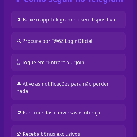
📱 Baixe o app Telegram no seu dispositivo
🔍 Procure por "@6Z LoginOficial"
👆 Toque em "Entrar" ou "Join"
🔔 Ative as notificações para não perder
nada
💬 Participe das conversas e interaja
🎁 Receba bônus exclusivos