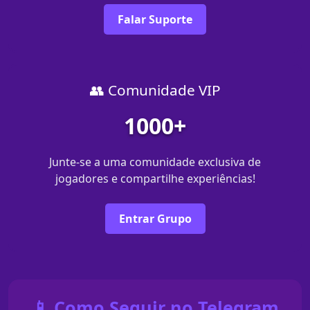
Falar Suporte
👥 Comunidade VIP
1000+
Junte-se a uma comunidade exclusiva de
jogadores e compartilhe experiências!
Entrar Grupo
📱 Como Seguir no Telegram