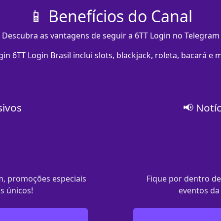
📱 Benefícios do Canal
Descubra as vantagens de seguir a 6TT Login no Telegram
in 6TT Login Brasil inclui slots, blackjack, roleta, bacará 
sivos
📢 Notí
m, promoções especiais
Fique por dentro d
s únicos!
eventos da