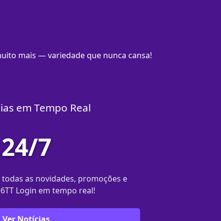
e muito mais — variedade que nunca cansa!
cias em Tempo Real
24/7
e todas as novidades, promoções e
 6TT Login em tempo real!
Ver Notícias