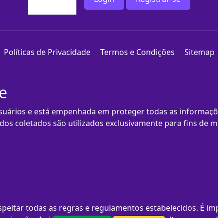
Políticas de Privacidade
Termos e Condições
Sitemap
de
 usuários e está empenhada em proteger todas as informaçõ
os coletados são utilizados exclusivamente para fins de m
eitar todas as regras e regulamentos estabelecidos. É im