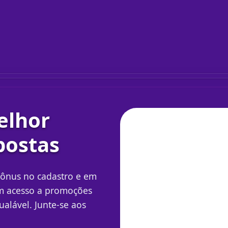
elhor
postas
bônus no cadastro e em
em acesso a promoções
ualável. Junte-se aos