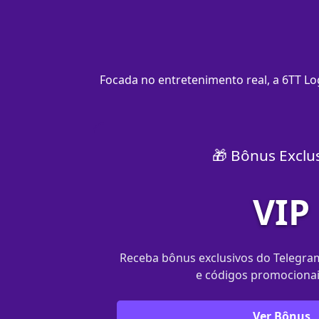
Focada no entretenimento real, a 6TT Log
🎁 Bônus Exclu
VIP
Receba bônus exclusivos do Telegra
e códigos promocionai
Ver Bônus