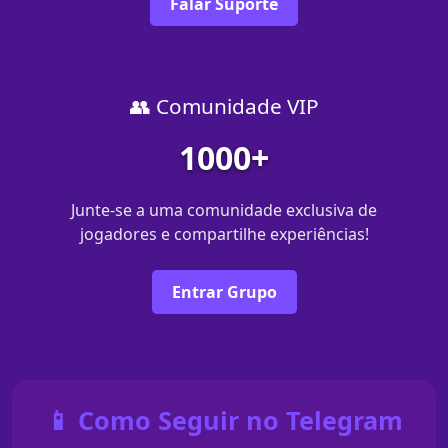
Falar Suporte
👥 Comunidade VIP
1000+
Junte-se a uma comunidade exclusiva de
jogadores e compartilhe experiências!
Entrar Grupo
📱 Como Seguir no Telegram