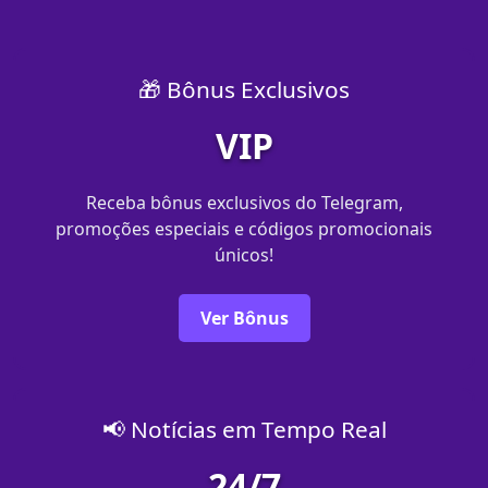
🎁 Bônus Exclusivos
VIP
Receba bônus exclusivos do Telegram,
promoções especiais e códigos promocionais
únicos!
Ver Bônus
📢 Notícias em Tempo Real
24/7