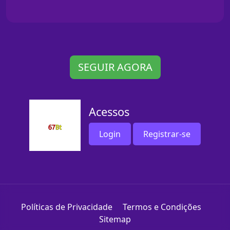
SEGUIR AGORA
Acessos
Login
Registrar-se
Políticas de Privacidade
Termos e Condições
Sitemap