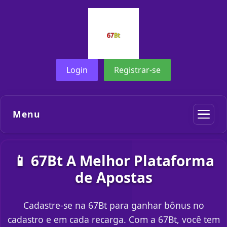
Login
Registrar-se
Menu
📱 67Bt A Melhor Plataforma
de Apostas
Cadastre-se na 67Bt para ganhar bônus no
cadastro e em cada recarga. Com a 67Bt, você tem