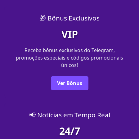
🎁 Bônus Exclusivos
VIP
Receba bônus exclusivos do Telegram,
promoções especiais e códigos promocionais
únicos!
Ver Bônus
📢 Notícias em Tempo Real
24/7