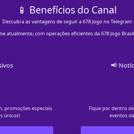
📱 Benefícios do Canal
Descubra as vantagens de seguir a 678 Jogo no Telegram
ne atualmente, com operações eficientes da 678 Jogo Brasil
sivos
📢 Notí
m, promoções especiais
Fique por dentro d
s únicos!
eventos da