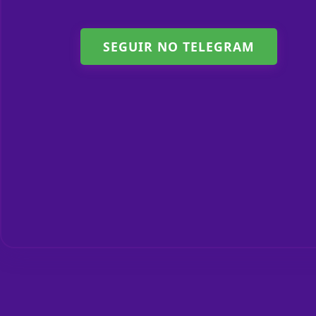
SEGUIR NO TELEGRAM