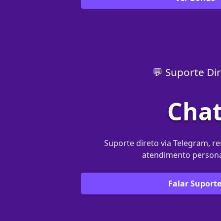
💬 Suporte Di
Cha
Suporte direto via Telegram, r
atendimento persona
Falar Suport