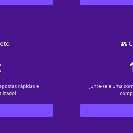
reto
👥 
t
espostas rápidas e
Junte-se a uma com
lizado!
compa
e