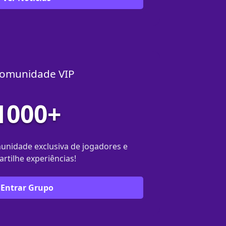
Comunidade VIP
1000+
unidade exclusiva de jogadores e
rtilhe experiências!
Entrar Grupo