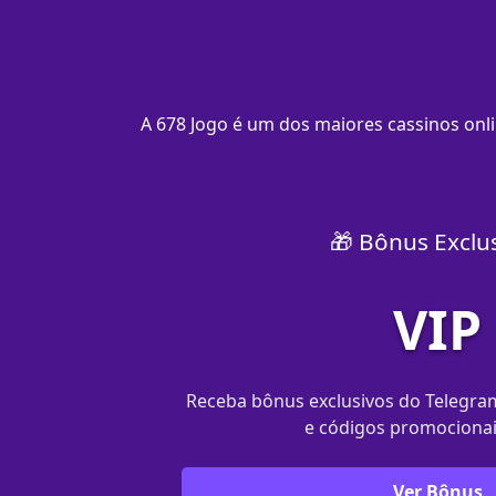
A 678 Jogo é um dos maiores cassinos onli
🎁 Bônus Exclu
VIP
Receba bônus exclusivos do Telegra
e códigos promocionai
Ver Bônus