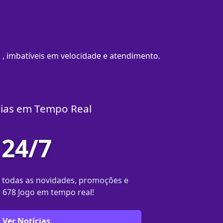
 , imbatíveis em velocidade e atendimento.
cias em Tempo Real
24/7
e todas as novidades, promoções e
 678 Jogo em tempo real!
Ver Notícias