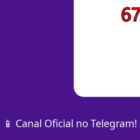
📱 Canal Oficial no Telegram!