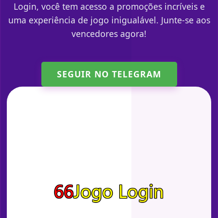
Login, você tem acesso a promoções incríveis e
uma experiência de jogo inigualável. Junte-se aos
vencedores agora!
SEGUIR NO TELEGRAM