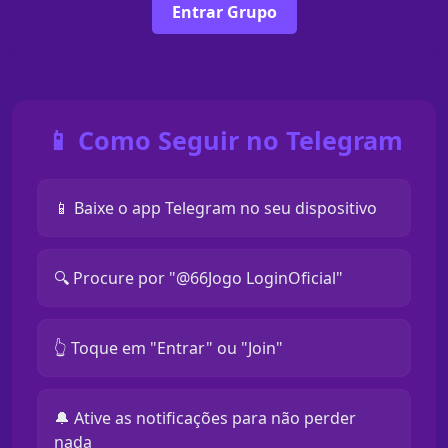
Entrar Grupo
📱 Como Seguir no Telegram
📱 Baixe o app Telegram no seu dispositivo
🔍 Procure por "@66Jogo LoginOficial"
👆 Toque em "Entrar" ou "Join"
🔔 Ative as notificações para não perder
nada