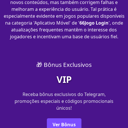
novos conteúdos, mas também corrigem falhas e
melhoram a experiência do usuário. Tal prática é
especialmente evidente em jogos populares disponíveis
na categoria 'Aplicativo Móvel' de '
66Jogo Login
', onde
atualizações frequentes mantêm o interesse dos
jogadores e incentivam uma base de usuários fiel.
🎁 Bônus Exclusivos
VIP
Receba bônus exclusivos do Telegram,
promoções especiais e códigos promocionais
únicos!
Ver Bônus