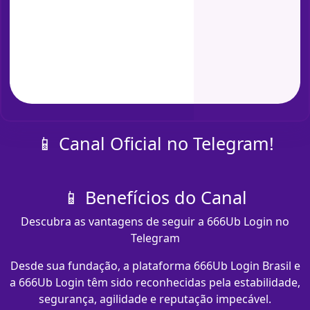
📱 Canal Oficial no Telegram!
📱 Benefícios do Canal
Descubra as vantagens de seguir a 666Ub Login no
Telegram
Desde sua fundação, a plataforma 666Ub Login Brasil e
a 666Ub Login têm sido reconhecidas pela estabilidade,
segurança, agilidade e reputação impecável.