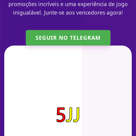
promoções incríveis e uma experiência de jogo
inigualável. Junte-se aos vencedores agora!
SEGUIR NO TELEGRAM