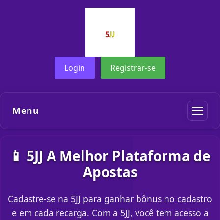
Login
Registrar-se
Menu
📱 5JJ A Melhor Plataforma de
Apostas
Cadastre-se na 5JJ para ganhar bônus no cadastro
e em cada recarga. Com a 5JJ, você tem acesso a