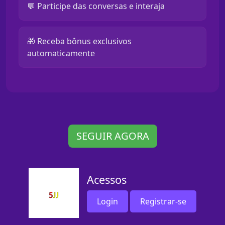
💬 Participe das conversas e interaja
🎁 Receba bônus exclusivos
automaticamente
SEGUIR AGORA
Acessos
Login
Registrar-se