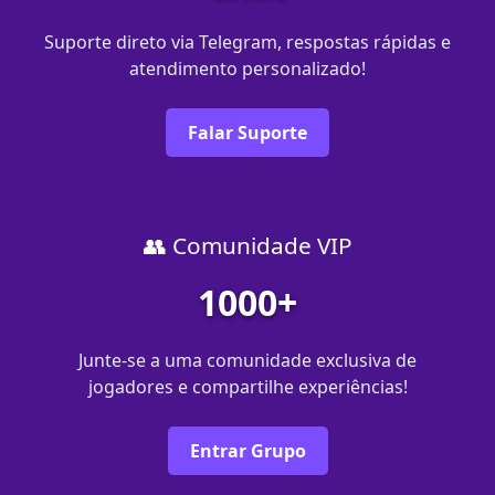
Suporte direto via Telegram, respostas rápidas e
atendimento personalizado!
Falar Suporte
👥 Comunidade VIP
1000+
Junte-se a uma comunidade exclusiva de
jogadores e compartilhe experiências!
Entrar Grupo