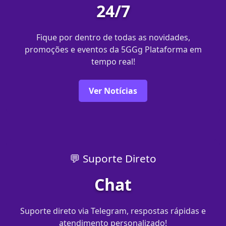
24/7
Fique por dentro de todas as novidades,
promoções e eventos da 5GGg Plataforma em
tempo real!
Ver Notícias
💬 Suporte Direto
Chat
Suporte direto via Telegram, respostas rápidas e
atendimento personalizado!