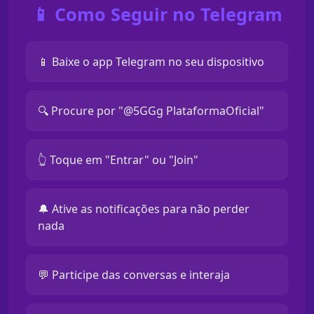
📱 Como Seguir no Telegram
📱 Baixe o app Telegram no seu dispositivo
🔍 Procure por "@5GGg PlataformaOficial"
👆 Toque em "Entrar" ou "Join"
🔔 Ative as notificações para não perder
nada
💬 Participe das conversas e interaja