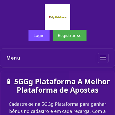
Login
Registrar-se
Menu
📱 5GGg Plataforma A Melhor
Plataforma de Apostas
Cadastre-se na 5GGg Plataforma para ganhar
bônus no cadastro e em cada recarga. Com a