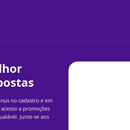
lhor
postas
ônus no cadastro e em
m acesso a promoções
ualável. Junte-se aos