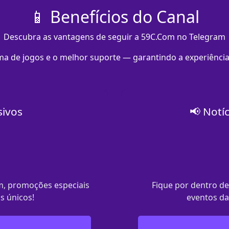
📱 Benefícios do Canal
Descubra as vantagens de seguir a 59C.Com no Telegram
de jogos e o melhor suporte — garantindo a experiência d
sivos
📢 Notí
m, promoções especiais
Fique por dentro d
s únicos!
eventos da