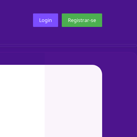
Login
Registrar-se