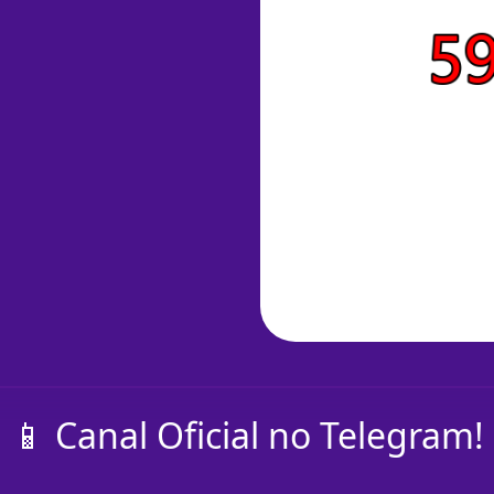
📱 Canal Oficial no Telegram!