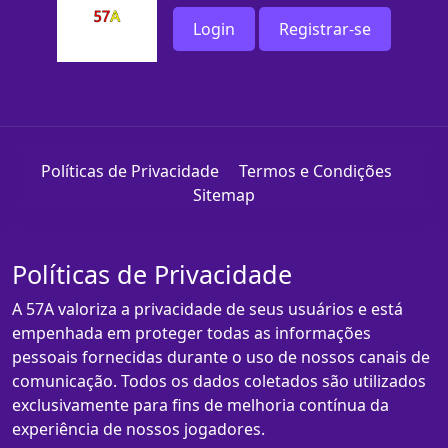
Login
Registrar-se
Políticas de Privacidade
Termos e Condições
Sitemap
Políticas de Privacidade
A 57A valoriza a privacidade de seus usuários e está
empenhada em proteger todas as informações
pessoais fornecidas durante o uso de nossos canais de
comunicação. Todos os dados coletados são utilizados
exclusivamente para fins de melhoria contínua da
experiência de nossos jogadores.