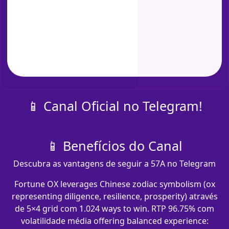
📱 Canal Oficial no Telegram!
📱 Benefícios do Canal
Descubra as vantagens de seguir a 57A no Telegram
Fortune OX leverages Chinese zodiac symbolism (ox
representing diligence, resilience, prosperity) através
de 5×4 grid com 1.024 ways to win. RTP 96.75% com
volatilidade média offering balanced experience: