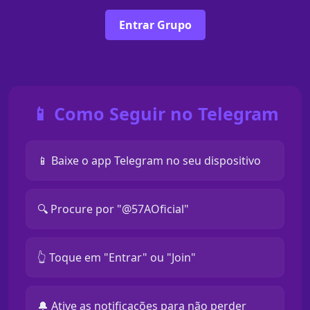
Entrar Grupo
📱 Como Seguir no Telegram
📱 Baixe o app Telegram no seu dispositivo
🔍 Procure por "@57AOficial"
👆 Toque em "Entrar" ou "Join"
🔔 Ative as notificações para não perder