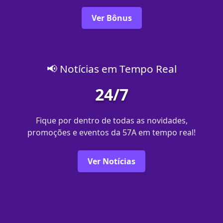
Ver Bônus
📢 Notícias em Tempo Real
24/7
Fique por dentro de todas as novidades,
promoções e eventos da 57A em tempo real!
Ver Notícias