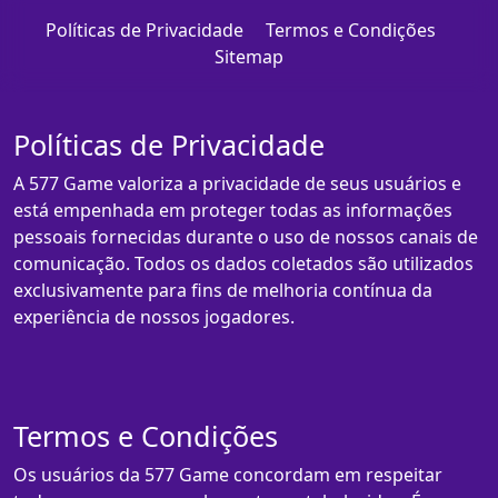
Políticas de Privacidade
Termos e Condições
Sitemap
Políticas de Privacidade
A 577 Game valoriza a privacidade de seus usuários e
está empenhada em proteger todas as informações
pessoais fornecidas durante o uso de nossos canais de
comunicação. Todos os dados coletados são utilizados
exclusivamente para fins de melhoria contínua da
experiência de nossos jogadores.
Termos e Condições
Os usuários da 577 Game concordam em respeitar