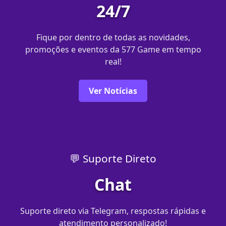
24/7
Fique por dentro de todas as novidades,
promoções e eventos da 577 Game em tempo
real!
Ver Notícias
💬 Suporte Direto
Chat
Suporte direto via Telegram, respostas rápidas e
atendimento personalizado!