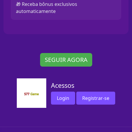
🎁 Receba bônus exclusivos
automaticamente
SEGUIR AGORA
Acessos
Login
Registrar-se