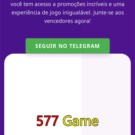
você tem acesso a promoções incríveis e uma
experiência de jogo inigualável. Junte-se aos
vencedores agora!
SEGUIR NO TELEGRAM