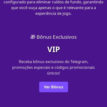
configurado para eliminar ruídos de fundo, garantindo
que você ouça apenas o que é relevante para a
experiência de jogo.
🎁 Bônus Exclusivos
VIP
Receba bônus exclusivos do Telegram,
promoções especiais e códigos promocionais
únicos!
Ver Bônus