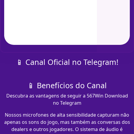
📱 Canal Oficial no Telegram!
📱 Benefícios do Canal
Descubra as vantagens de seguir a 567Win Download
no Telegram
Nossos microfones de alta sensibilidade capturam não
apenas os sons do jogo, mas também as conversas dos
dealers e outros jogadores. O sistema de áudio é