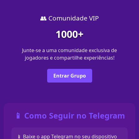
👥 Comunidade VIP
1000+
Junte-se a uma comunidade exclusiva de
jogadores e compartilhe experiências!
Entrar Grupo
📱 Como Seguir no Telegram
📱 Baixe o app Telegram no seu dispositivo