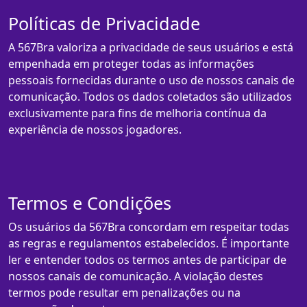
Políticas de Privacidade
A 567Bra valoriza a privacidade de seus usuários e está
empenhada em proteger todas as informações
pessoais fornecidas durante o uso de nossos canais de
comunicação. Todos os dados coletados são utilizados
exclusivamente para fins de melhoria contínua da
experiência de nossos jogadores.
Termos e Condições
Os usuários da 567Bra concordam em respeitar todas
as regras e regulamentos estabelecidos. É importante
ler e entender todos os termos antes de participar de
nossos canais de comunicação. A violação destes
termos pode resultar em penalizações ou na