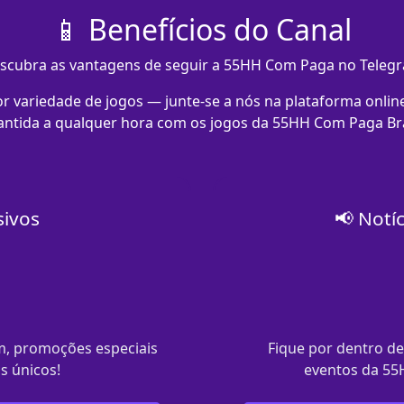
📱 Benefícios do Canal
scubra as vantagens de seguir a 55HH Com Paga no Teleg
or variedade de jogos — junte-se a nós na plataforma onli
antida a qualquer hora com os jogos da 55HH Com Paga Bras
sivos
📢 Notí
m, promoções especiais
Fique por dentro d
s únicos!
eventos da 55