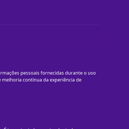
ormações pessoais fornecidas durante o uso
e melhoria contínua da experiência de