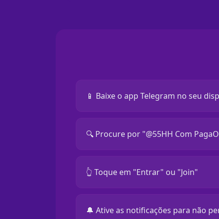
📱 Baixe o app Telegram no seu disp
🔍 Procure por "@55HH Com PagaOf
👆 Toque em "Entrar" ou "Join"
🔔 Ative as notificações para não p