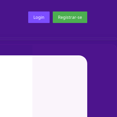
Login
Registrar-se