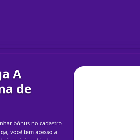
ga A
ma de
nhar bônus no cadastro
ga, você tem acesso a