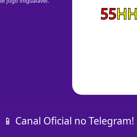
e jogo inigualável.
📱 Canal Oficial no Telegram!