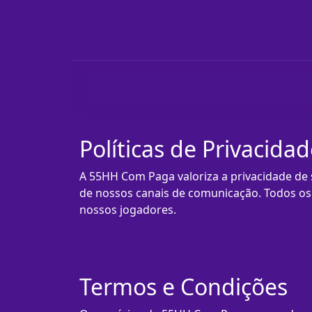
Políticas de Privacida
A 55HH Com Paga valoriza a privacidade de
de nossos canais de comunicação. Todos os 
nossos jogadores.
Termos e Condições