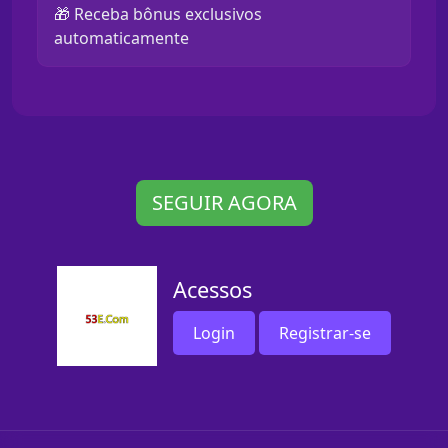
🎁 Receba bônus exclusivos
automaticamente
SEGUIR AGORA
Acessos
Login
Registrar-se