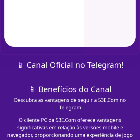
📱 Canal Oficial no Telegram!
📱 Benefícios do Canal
Descubra as vantagens de seguir a 53E.Com no
Telegram
O cliente PC da 53E.Com oferece vantagens
significativas em relação às versões mobile e
navegador, proporcionando uma experiência de jogo