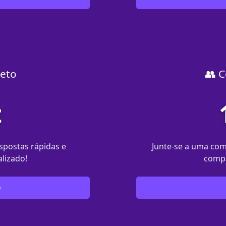
reto
👥 
t
espostas rápidas e
Junte-se a uma com
lizado!
compa
e