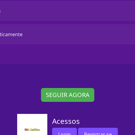
a
aticamente
SEGUIR AGORA
Acessos
Login
Registrar-se