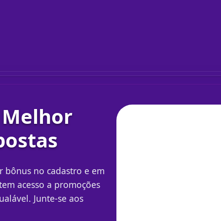
A Melhor
postas
r bônus no cadastro e em
 tem acesso a promoções
ualável. Junte-se aos