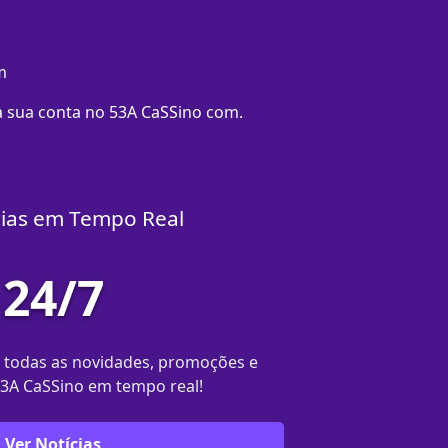
m
a sua conta no 53A CaSSino com​.
cias em Tempo Real
24/7
e todas as novidades, promoções e
53A CaSSino em tempo real!
Ver Notícias