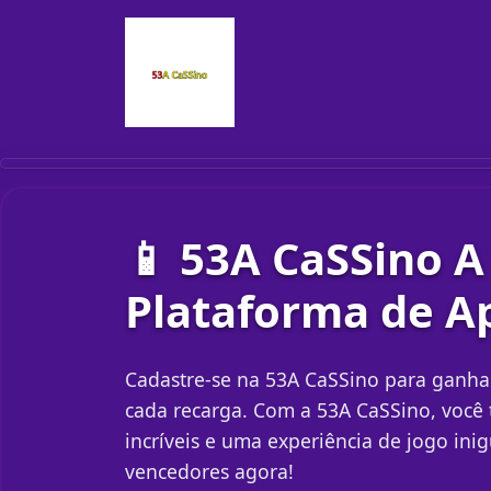
📱 53A CaSSino 
Plataforma de A
Cadastre-se na 53A CaSSino para ganha
cada recarga. Com a 53A CaSSino, você
incríveis e uma experiência de jogo inig
vencedores agora!