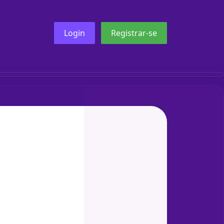
Login
Registrar-se