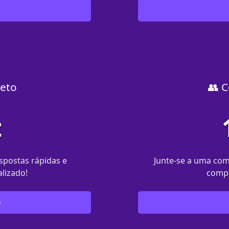
reto
👥 
t
espostas rápidas e
Junte-se a uma com
lizado!
compa
e