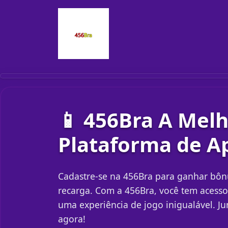
📱 456Bra A Mel
Plataforma de A
Cadastre-se na 456Bra para ganhar bôn
recarga. Com a 456Bra, você tem acesso
uma experiência de jogo inigualável. J
agora!