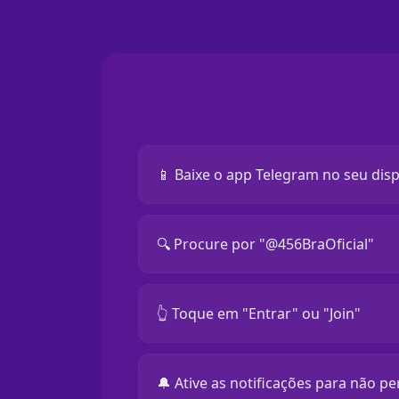
📱 Baixe o app Telegram no seu disp
🔍 Procure por "@456BraOficial"
👆 Toque em "Entrar" ou "Join"
🔔 Ative as notificações para não p