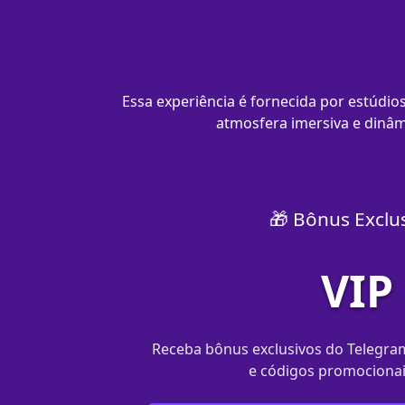
Essa experiência é fornecida por estúdios
atmosfera imersiva e dinâm
🎁 Bônus Exclu
VIP
Receba bônus exclusivos do Telegra
e códigos promocionai