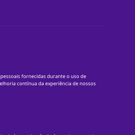
 pessoais fornecidas durante o uso de
elhoria contínua da experiência de nossos