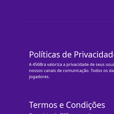
Políticas de Privacida
A 456Bra valoriza a privacidade de seus us
nossos canais de comunicação. Todos os dad
jogadores.
Termos e Condições