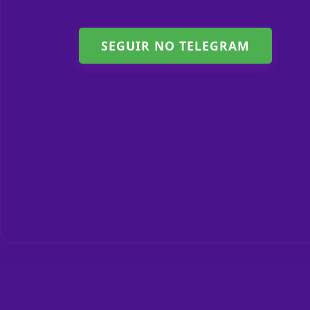
SEGUIR NO TELEGRAM