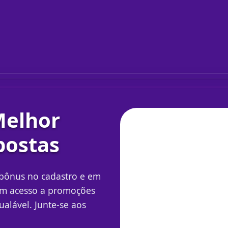
Melhor
postas
bônus no cadastro e em
em acesso a promoções
ualável. Junte-se aos