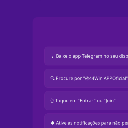
📱 Baixe o app Telegram no seu disp
🔍 Procure por "@44Win APPOficial"
👆 Toque em "Entrar" ou "Join"
🔔 Ative as notificações para não p