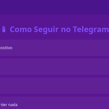
📱 Como Seguir no Telegram
ositivo
erder nada