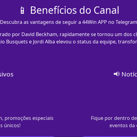
📱 Benefícios do Canal
Descubra as vantagens de seguir a 44Win APP no Telegra
rado por David Beckham, rapidamente se tornou um dos cl
io Busquets e Jordi Alba elevou o status da equipe, trans
sivos
📢 Notí
m, promoções especiais
Fique por dentro d
s únicos!
eventos da 