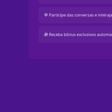
💬 Participe das conversas e interaj
🎁 Receba bônus exclusivos autom