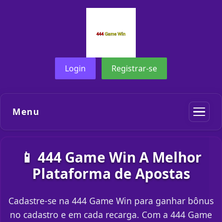
Login
Registrar-se
Menu
📱 444 Game Win A Melhor
Plataforma de Apostas
Cadastre-se na 444 Game Win para ganhar bônus
no cadastro e em cada recarga. Com a 444 Game