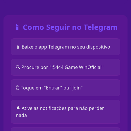
📱 Como Seguir no Telegram
📱 Baixe o app Telegram no seu dispositivo
🔍 Procure por "@444 Game WinOficial"
👆 Toque em "Entrar" ou "Join"
🔔 Ative as notificações para não perder
nada