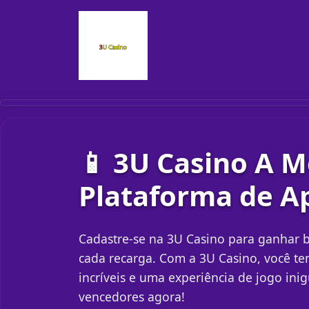
📱 3U Casino A M
Plataforma de A
Cadastre-se na 3U Casino para ganhar 
cada recarga. Com a 3U Casino, você t
incríveis e uma experiência de jogo inig
vencedores agora!