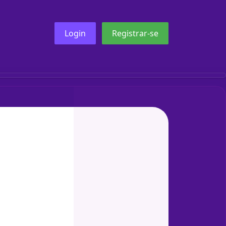
Login
Registrar-se