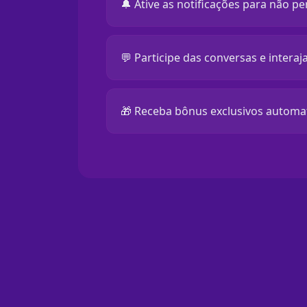
🔔 Ative as notificações para não p
💬 Participe das conversas e interaj
🎁 Receba bônus exclusivos autom