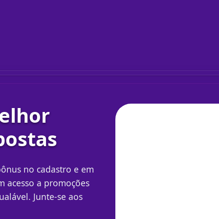
elhor
postas
bônus no cadastro e em
em acesso a promoções
ualável. Junte-se aos