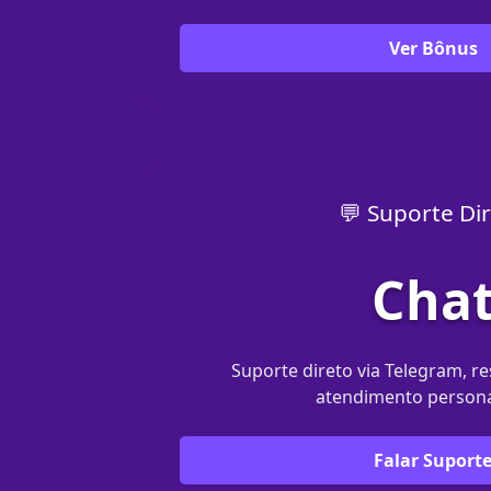
Ver Bônus
💬 Suporte Di
Cha
Suporte direto via Telegram, r
atendimento persona
Falar Suport