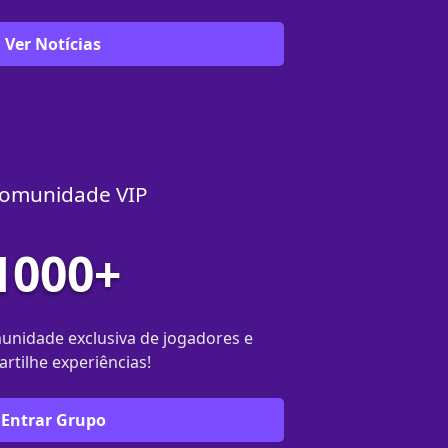
Ver Notícias
Comunidade VIP
1000+
unidade exclusiva de jogadores e
rtilhe experiências!
Entrar Grupo