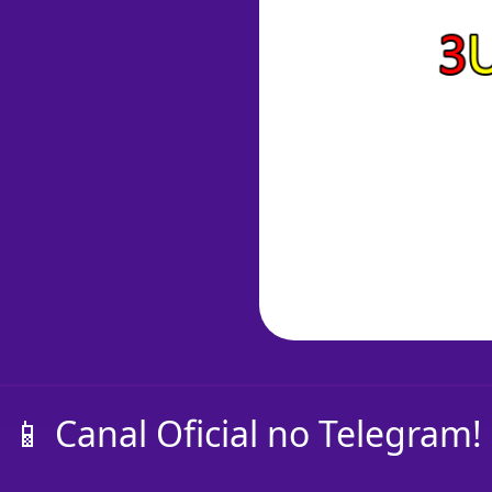
📱 Canal Oficial no Telegram!