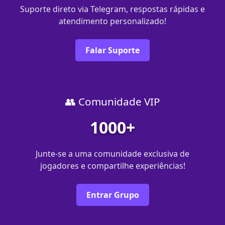
Suporte direto via Telegram, respostas rápidas e
atendimento personalizado!
Falar Suporte
👥 Comunidade VIP
1000+
Junte-se a uma comunidade exclusiva de
jogadores e compartilhe experiências!
Entrar Grupo