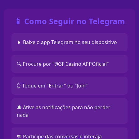
📱 Como Seguir no Telegram
📱 Baixe o app Telegram no seu dispositivo
🔍 Procure por "@3F Casino APPOficial"
👆 Toque em "Entrar" ou "Join"
🔔 Ative as notificações para não perder
nada
💬 Participe das conversas e interaja