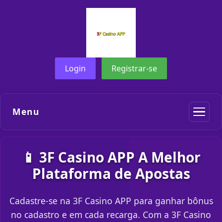
Login
Registrar-se
Menu
📱 3F Casino APP A Melhor
Plataforma de Apostas
Cadastre-se na 3F Casino APP para ganhar bônus
no cadastro e em cada recarga. Com a 3F Casino