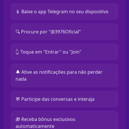
📱 Baixe o app Telegram no seu dispositivo
🔍 Procure por "@3976Oficial"
👆 Toque em "Entrar" ou "Join"
🔔 Ative as notificações para não perder
nada
💬 Participe das conversas e interaja
🎁 Receba bônus exclusivos
automaticamente