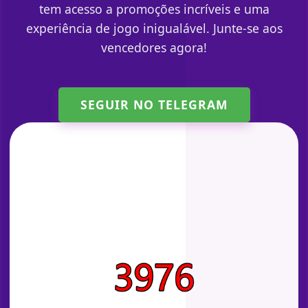
tem acesso a promoções incríveis e uma
experiência de jogo inigualável. Junte-se aos
vencedores agora!
SEGUIR NO TELEGRAM