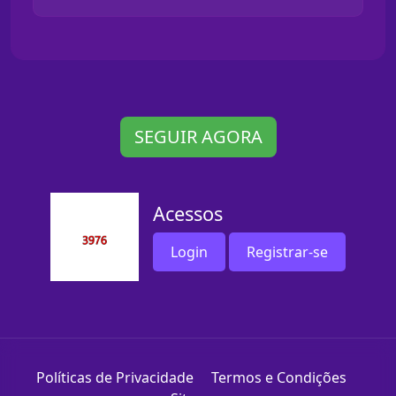
SEGUIR AGORA
Acessos
Login
Registrar-se
Políticas de Privacidade
Termos e Condições