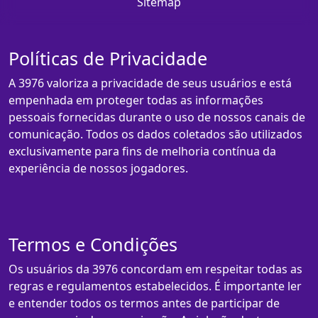
Sitemap
Políticas de Privacidade
A 3976 valoriza a privacidade de seus usuários e está
empenhada em proteger todas as informações
pessoais fornecidas durante o uso de nossos canais de
comunicação. Todos os dados coletados são utilizados
exclusivamente para fins de melhoria contínua da
experiência de nossos jogadores.
Termos e Condições
Os usuários da 3976 concordam em respeitar todas as
regras e regulamentos estabelecidos. É importante ler
e entender todos os termos antes de participar de