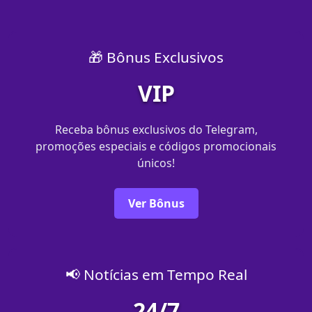
🎁 Bônus Exclusivos
VIP
Receba bônus exclusivos do Telegram,
promoções especiais e códigos promocionais
únicos!
Ver Bônus
📢 Notícias em Tempo Real
24/7