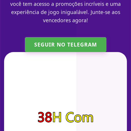
você tem acesso a promoções incríveis e uma
experiência de jogo inigualável. Junte-se aos
vencedores agora!
SEGUIR NO TELEGRAM