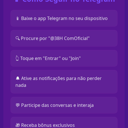
📱 Baixe o app Telegram no seu dispositivo
🔍 Procure por "@38H ComOficial"
👆 Toque em "Entrar" ou "Join"
🔔 Ative as notificações para não perder
nada
💬 Participe das conversas e interaja
🎁 Receba bônus exclusivos