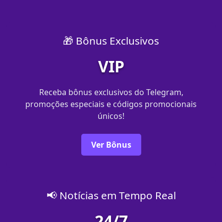
🎁 Bônus Exclusivos
VIP
Receba bônus exclusivos do Telegram,
promoções especiais e códigos promocionais
únicos!
Ver Bônus
📢 Notícias em Tempo Real
24/7