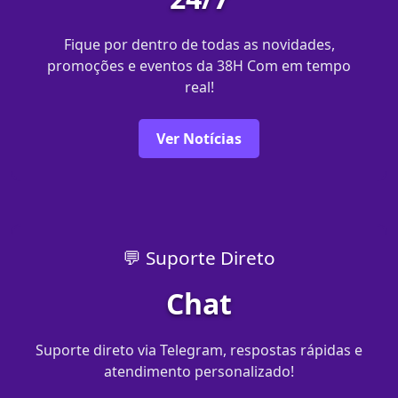
Fique por dentro de todas as novidades,
promoções e eventos da 38H Com em tempo
real!
Ver Notícias
💬 Suporte Direto
Chat
Suporte direto via Telegram, respostas rápidas e
atendimento personalizado!