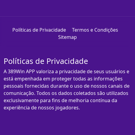
Políticas de Privacidade
Termos e Condições
Sitemap
Políticas de Privacidade
A 389Win APP valoriza a privacidade de seus usuários e
está empenhada em proteger todas as informações
pessoais fornecidas durante o uso de nossos canais de
comunicação. Todos os dados coletados são utilizados
exclusivamente para fins de melhoria contínua da
experiência de nossos jogadores.