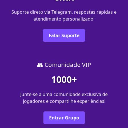
Suporte direto via Telegram, respostas rápidas e
atendimento personalizado!
Falar Suporte
👥 Comunidade VIP
1000+
Junte-se a uma comunidade exclusiva de
jogadores e compartilhe experiências!
Entrar Grupo