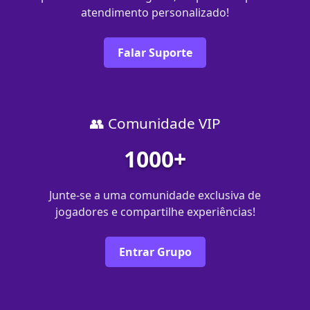
atendimento personalizado!
Falar Suporte
👥 Comunidade VIP
1000+
Junte-se a uma comunidade exclusiva de
jogadores e compartilhe experiências!
Entrar Grupo