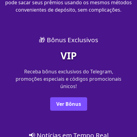
pode sacar seus prêmios usando os mesmos métodos
convenientes de depósito, sem complicações.
🎁 Bônus Exclusivos
VIP
Receba bônus exclusivos do Telegram,
promoções especiais e códigos promocionais
únicos!
Ver Bônus
📢 Notícias em Tempo Real