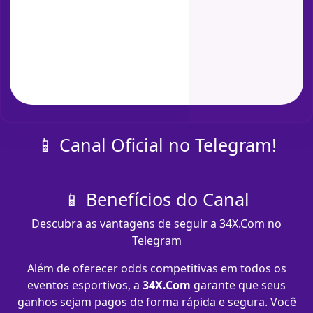
📱 Canal Oficial no Telegram!
📱 Benefícios do Canal
Descubra as vantagens de seguir a 34X.Com no
Telegram
Além de oferecer odds competitivas em todos os
eventos esportivos, a
34X.Com
garante que seus
ganhos sejam pagos de forma rápida e segura. Você