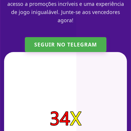
acesso a promoções incríveis e uma experiência
de jogo inigualável. Junte-se aos vencedores
agora!
SEGUIR NO TELEGRAM