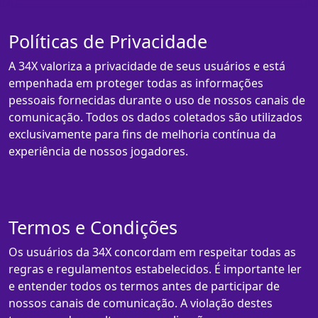
Políticas de Privacidade
A 34X valoriza a privacidade de seus usuários e está
empenhada em proteger todas as informações
pessoais fornecidas durante o uso de nossos canais de
comunicação. Todos os dados coletados são utilizados
exclusivamente para fins de melhoria contínua da
experiência de nossos jogadores.
Termos e Condições
Os usuários da 34X concordam em respeitar todas as
regras e regulamentos estabelecidos. É importante ler
e entender todos os termos antes de participar de
nossos canais de comunicação. A violação destes