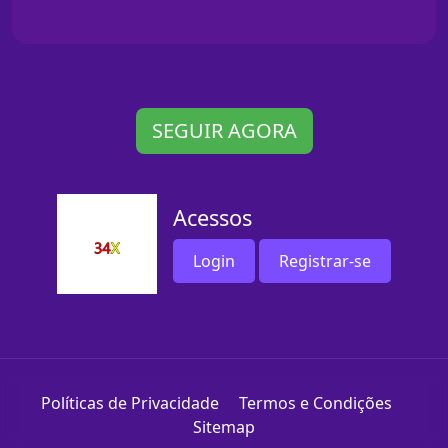
SEGUIR AGORA
Acessos
Login
Registrar-se
Políticas de Privacidade
Termos e Condições
Sitemap