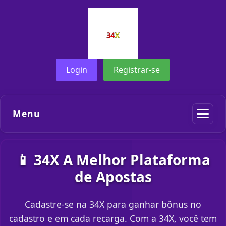
Login
Registrar-se
Menu
📱 34X A Melhor Plataforma
de Apostas
Cadastre-se na 34X para ganhar bônus no
cadastro e em cada recarga. Com a 34X, você tem