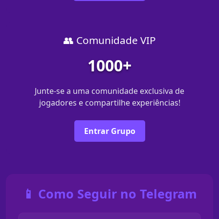
👥 Comunidade VIP
1000+
Junte-se a uma comunidade exclusiva de
jogadores e compartilhe experiências!
Entrar Grupo
📱 Como Seguir no Telegram