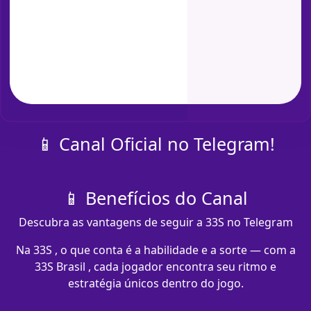
📱 Canal Oficial no Telegram!
📱 Benefícios do Canal
Descubra as vantagens de seguir a 33S no Telegram
Na 33S , o que conta é a habilidade e a sorte — com a
33S Brasil , cada jogador encontra seu ritmo e
estratégia únicos dentro do jogo.