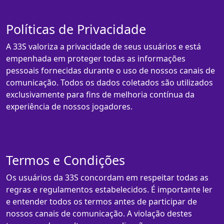
Políticas de Privacidade
A 33S valoriza a privacidade de seus usuários e está
empenhada em proteger todas as informações
pessoais fornecidas durante o uso de nossos canais de
comunicação. Todos os dados coletados são utilizados
exclusivamente para fins de melhoria contínua da
experiência de nossos jogadores.
Termos e Condições
Os usuários da 33S concordam em respeitar todas as
regras e regulamentos estabelecidos. É importante ler
e entender todos os termos antes de participar de
nossos canais de comunicação. A violação destes