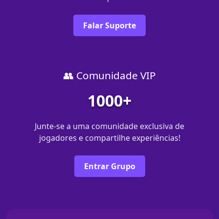
Falar Suporte
👥 Comunidade VIP
1000+
Junte-se a uma comunidade exclusiva de
jogadores e compartilhe experiências!
Entrar Grupo