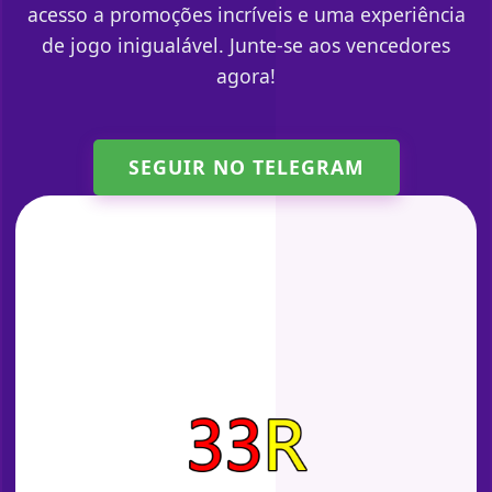
acesso a promoções incríveis e uma experiência
de jogo inigualável. Junte-se aos vencedores
agora!
SEGUIR NO TELEGRAM