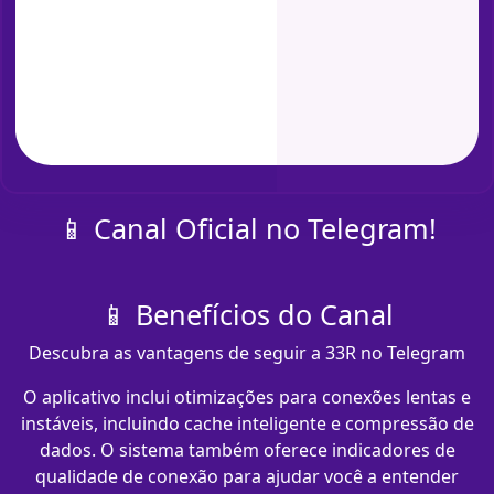
📱 Canal Oficial no Telegram!
📱 Benefícios do Canal
Descubra as vantagens de seguir a 33R no Telegram
O aplicativo inclui otimizações para conexões lentas e
instáveis, incluindo cache inteligente e compressão de
dados. O sistema também oferece indicadores de
qualidade de conexão para ajudar você a entender