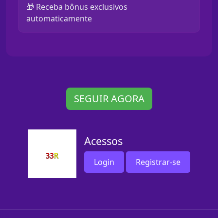
🎁 Receba bônus exclusivos
automaticamente
SEGUIR AGORA
Acessos
Login
Registrar-se