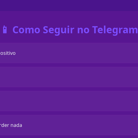
📱 Como Seguir no Telegram
ositivo
erder nada