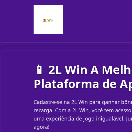
📱 2L Win A Melh
Plataforma de A
Cadastre-se na 2L Win para ganhar bôn
recarga. Com a 2L Win, você tem acesso
uma experiência de jogo inigualável. J
agora!