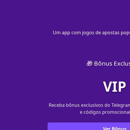
Um app com jogos de apostas popula
🎁 Bônus Exclu
VIP
Receba bônus exclusivos do Telegra
e códigos promocionai
Ver Bônus