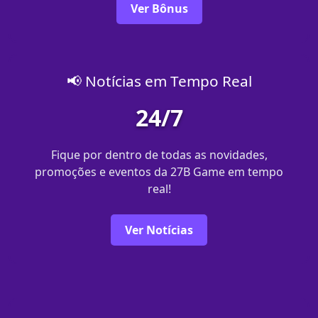
Ver Bônus
📢 Notícias em Tempo Real
24/7
Fique por dentro de todas as novidades,
promoções e eventos da 27B Game em tempo
real!
Ver Notícias