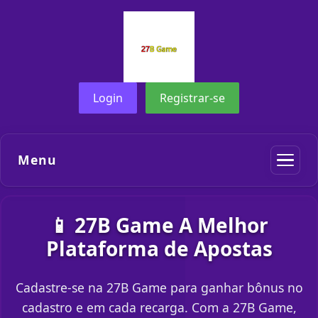
Login
Registrar-se
Menu
📱 27B Game A Melhor
Plataforma de Apostas
Cadastre-se na 27B Game para ganhar bônus no
cadastro e em cada recarga. Com a 27B Game,