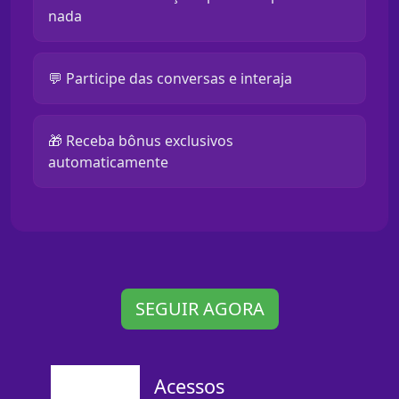
nada
💬 Participe das conversas e interaja
🎁 Receba bônus exclusivos
automaticamente
SEGUIR AGORA
Acessos