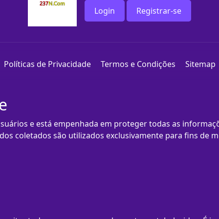
Login
Registrar-se
Políticas de Privacidade
Termos e Condições
Sitemap
de
 usuários e está empenhada em proteger todas as informaçõ
os coletados são utilizados exclusivamente para fins de m