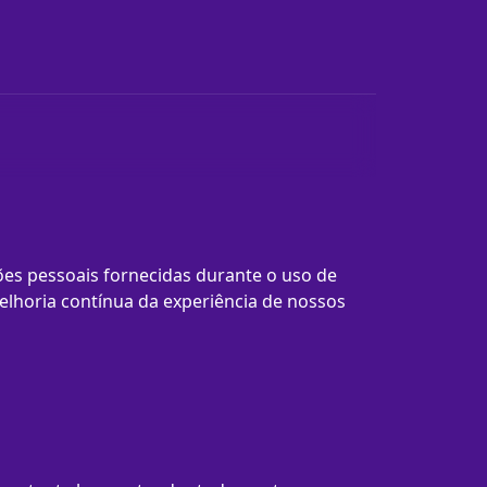
es pessoais fornecidas durante o uso de
elhoria contínua da experiência de nossos