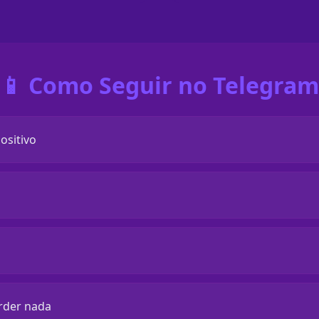
📱 Como Seguir no Telegram
ositivo
erder nada