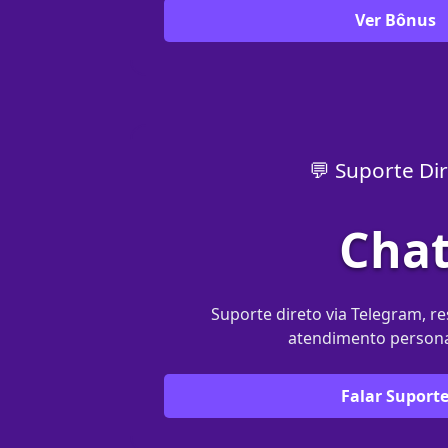
Ver Bônus
💬 Suporte Di
Cha
Suporte direto via Telegram, r
atendimento persona
Falar Suport