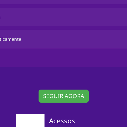
a
aticamente
SEGUIR AGORA
Acessos