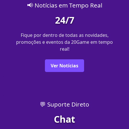
📢 Notícias em Tempo Real
24/7
Fique por dentro de todas as novidades,
promoções e eventos da 20Game em tempo
real!
Ver Notícias
💬 Suporte Direto
Chat