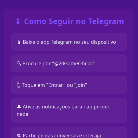
📱 Como Seguir no Telegram
📱 Baixe o app Telegram no seu dispositivo
🔍 Procure por "@20GameOficial"
👆 Toque em "Entrar" ou "Join"
🔔 Ative as notificações para não perder
nada
💬 Participe das conversas e interaja