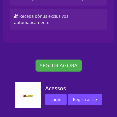
🎁 Receba bônus exclusivos
automaticamente
SEGUIR AGORA
Acessos
Login
Registrar-se