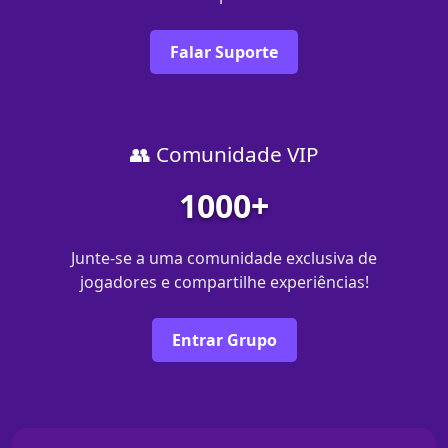
Falar Suporte
👥 Comunidade VIP
1000+
Junte-se a uma comunidade exclusiva de
jogadores e compartilhe experiências!
Entrar Grupo