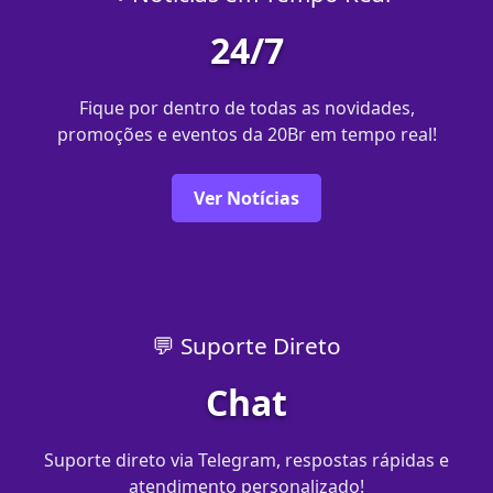
24/7
Fique por dentro de todas as novidades,
promoções e eventos da 20Br em tempo real!
Ver Notícias
💬 Suporte Direto
Chat
Suporte direto via Telegram, respostas rápidas e
atendimento personalizado!