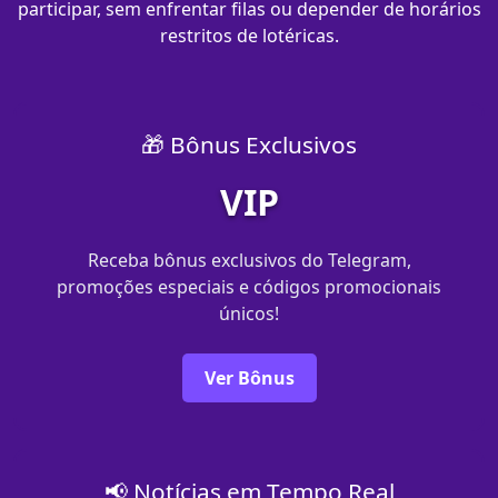
participar, sem enfrentar filas ou depender de horários
restritos de lotéricas.
🎁 Bônus Exclusivos
VIP
Receba bônus exclusivos do Telegram,
promoções especiais e códigos promocionais
únicos!
Ver Bônus
📢 Notícias em Tempo Real