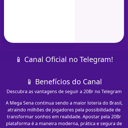
📱 Canal Oficial no Telegram!
📱 Benefícios do Canal
Descubra as vantagens de seguir a 20Br no Telegram
A Mega Sena continua sendo a maior loteria do Brasil,
atraindo milhões de jogadores pela possibilidade de
transformar sonhos em realidade. Apostar pela 20Br
plataforma é a maneira moderna, prática e segura de