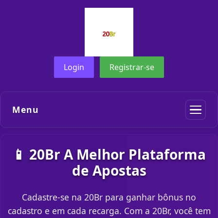
Login
Registrar-se
Menu
📱 20Br A Melhor Plataforma
de Apostas
Cadastre-se na 20Br para ganhar bônus no
cadastro e em cada recarga. Com a 20Br, você tem