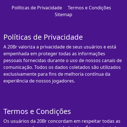
Políticas de Privacidade
Termos e Condições
Sitemap
Políticas de Privacidade
A 20Br valoriza a privacidade de seus usuários e está
empenhada em proteger todas as informações
pessoais fornecidas durante o uso de nossos canais de
comunicação. Todos os dados coletados são utilizados
exclusivamente para fins de melhoria contínua da
experiência de nossos jogadores.
Termos e Condições
Os usuários da 20Br concordam em respeitar todas as