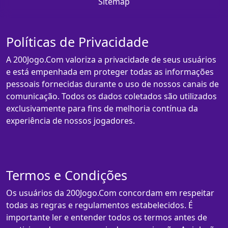
Sitemap
Políticas de Privacidade
A 200Jogo.Com valoriza a privacidade de seus usuários
e está empenhada em proteger todas as informações
pessoais fornecidas durante o uso de nossos canais de
comunicação. Todos os dados coletados são utilizados
exclusivamente para fins de melhoria contínua da
experiência de nossos jogadores.
Termos e Condições
Os usuários da 200Jogo.Com concordam em respeitar
todas as regras e regulamentos estabelecidos. É
importante ler e entender todos os termos antes de