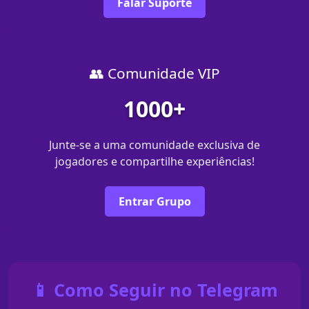
Falar Suporte
👥 Comunidade VIP
1000+
Junte-se a uma comunidade exclusiva de
jogadores e compartilhe experiências!
Entrar Grupo
📱 Como Seguir no Telegram