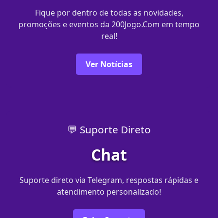
Fique por dentro de todas as novidades,
promoções e eventos da 200Jogo.Com em tempo
real!
Ver Notícias
💬 Suporte Direto
Chat
Suporte direto via Telegram, respostas rápidas e
atendimento personalizado!