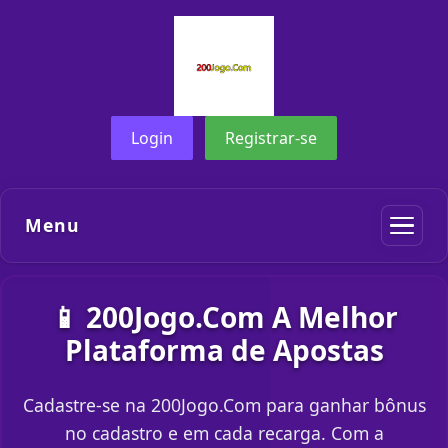
Login
Registrar-se
Menu
📱 200Jogo.Com A Melhor
Plataforma de Apostas
Cadastre-se na 200Jogo.Com para ganhar bônus
no cadastro e em cada recarga. Com a