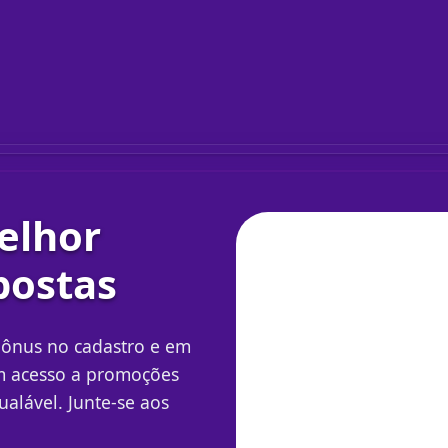
elhor
postas
bônus no cadastro e em
em acesso a promoções
ualável. Junte-se aos