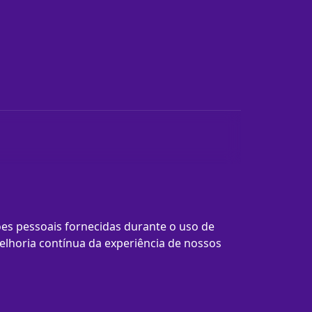
es pessoais fornecidas durante o uso de
elhoria contínua da experiência de nossos