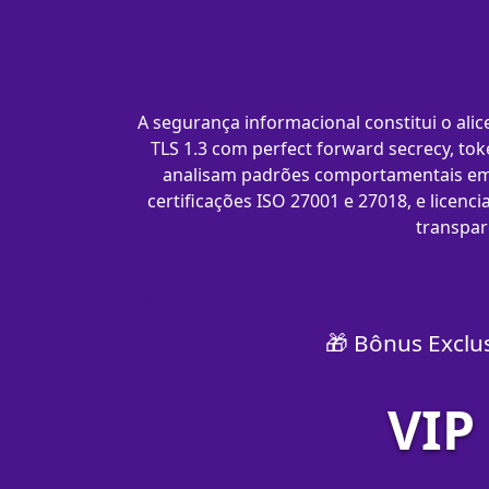
A segurança informacional constitui o ali
TLS 1.3 com perfect forward secrecy, to
analisam padrões comportamentais em t
certificações ISO 27001 e 27018, e licen
transpar
🎁 Bônus Exclu
VIP