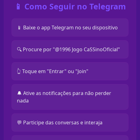
📱 Como Seguir no Telegram
📱 Baixe o app Telegram no seu dispositivo
🔍 Procure por "@1996 Jogo CaSSinoOficial"
👆 Toque em "Entrar" ou "Join"
🔔 Ative as notificações para não perder
nada
💬 Participe das conversas e interaja