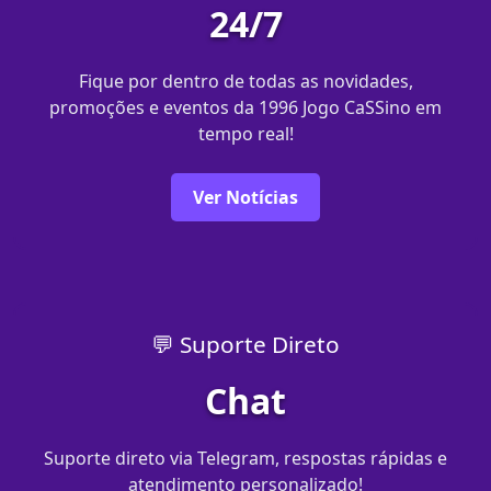
24/7
Fique por dentro de todas as novidades,
promoções e eventos da 1996 Jogo CaSSino em
tempo real!
Ver Notícias
💬 Suporte Direto
Chat
Suporte direto via Telegram, respostas rápidas e
atendimento personalizado!